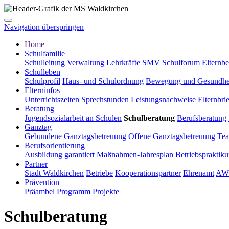
Navigation überspringen
Home
Schulfamilie
Schulleitung
Verwaltung
Lehrkräfte
SMV Schulforum
Elternbe
Schulleben
Schulprofil
Haus- und Schulordnung
Bewegung und Gesundhe
Elterninfos
Unterrichtszeiten
Sprechstunden
Leistungsnachweise
Elternbri
Beratung
Jugendsozialarbeit an Schulen
Schulberatung
Berufsberatung
Ganztag
Gebundene Ganztagsbetreuung
Offene Ganztagsbetreuung
Te
Berufsorientierung
Ausbildung garantiert
Maßnahmen-Jahresplan
Betriebspraktik
Partner
Stadt Waldkirchen
Betriebe
Kooperationspartner
Ehrenamt
AW
Prävention
Präambel
Programm
Projekte
Schulberatung