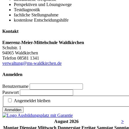
Perspektiven und Lösungswege
Testdiagnostik
fachliche Stellungnahme
kostenlose Entscheidungshilfe
Kontakt
Emerenz-Meier-Mittelschule Waldkirchen
Schulstr. 1
94065 Waldkirchen
Telefon 08581 1341
verwaltung@ms-waldkirchen.de
Anmelden
Benutzername
Passwort
Angemeldet bleiben
Anmelden
August 2026
>
Mo
ntag
Di
enstag
Mi
ttwoch
Do
nnerstag
Fr
eitag
Sa
mstag
So
nnta