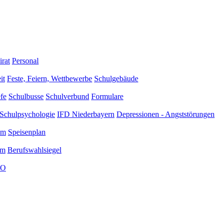
irat
Personal
it
Feste, Feiern, Wettbewerbe
Schulgebäude
efe
Schulbusse
Schulverbund
Formulare
Schulpsychologie
IFD Niederbayern
Depressionen - Angststörungen
am
Speisenplan
um
Berufswahlsiegel
O